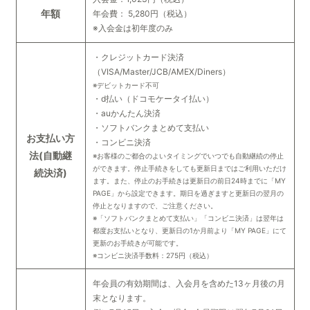
年額
年会費： 5,280円（税込）
※入会金は初年度のみ
・クレジットカード決済
（VISA/Master/JCB/AMEX/Diners）
※デビットカード不可
・d払い（ドコモケータイ払い）
・auかんたん決済
・ソフトバンクまとめて支払い
お支払い方
・コンビニ決済
法
(自動継
※お客様のご都合のよいタイミングでいつでも自動継続の停止
ができます。停止手続きをしても更新日まではご利用いただけ
続決済)
ます。また、停止のお手続きは更新日の前日24時までに「MY
PAGE」から設定できます。期日を過ぎますと更新日の翌月の
停止となりますので、ご注意ください。
※「ソフトバンクまとめて支払い」「コンビニ決済」は翌年は
都度お支払いとなり、更新日の1か月前より「MY PAGE」にて
更新のお手続きが可能です。
※コンビニ決済手数料：275円（税込）
年会員の有効期間は、入会月を含めた13ヶ月後の月
末となります。