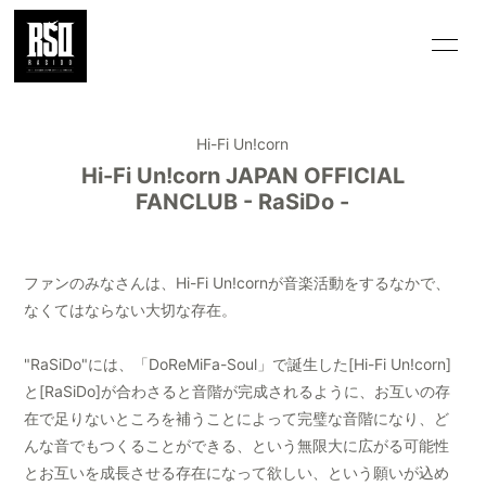
HOME
INFORMATION
Hi-Fi Un!corn
GALLERY
MOVIE/VOICE
Hi-Fi Un!corn JAPAN OFFICIAL
FANCLUB - RaSiDo -
Q&A
WALLPAPER
MAGAZINE
SPECIAL
ファンのみなさんは、Hi-Fi Un!cornが音楽活動をするなかで、
OFFICIAL
なくてはならない大切な存在。
WEBSITE
"RaSiDo"には、「DoReMiFa-Soul」で誕生した[Hi-Fi Un!corn]
と[RaSiDo]が合わさると音階が完成されるように、お互いの存
在で足りないところを補うことによって完璧な音階になり、ど
んな音でもつくることができる、という無限大に広がる可能性
会員登録
ログイン
とお互いを成長させる存在になって欲しい、という願いが込め