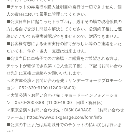
■チケットの再発行や購入証明書の発行は一切できません。個
人の責任において厳重に管理してください。
■公演日当日に起こったトラブルは、必ずその場で現地係員の
方に各自で交渉し問題を解決してください。公演終了後にご連
絡いただいても事実確認ができませんので、対応できません。
■お客様有志による企画実行の許可が欲しい等のご連絡をいた
だいても、仲介・協力・支援は出来ません。
■公演当日に車椅子でのご来場・ご鑑賞をご希望される方は、
チケットが確保でき次第（ご入金完了後）、下記【お問い合わ
せ先】に直接ご連絡をお願いいたします。
＜名古屋公演＞お問い合わせ先：サンデーフォークプロモーシ
ョン 052-320-9100 (12:00-18:00)
＜大阪公演＞お問い合わせ先：キョードーインフォメーショ
ン 0570-200-888（11:00-18:00 日曜・祝日休）
＜東京公演＞お問い合わせ先：DISK GARAGE ［お問い合わせ
フォーム］
https://www.diskgarage.com/form/info
■公演の中止または延期以外でのチケットの払い戻しは行いま
せん。