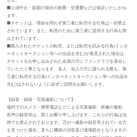
■公演中止・延期の場合の旅費・交通費などは保証いたしかね
ます。
■チケットは、理由を問わず第三者に転売する行為は一切禁止
されています。また、転売のために第三者に提供する行為も禁
止されています。
■購入されたチケットの転売、または転売を試みる行為(インタ
ーネットオークション等への出品を含む)が発見された場合は、
チケットをお申し込みされた会員の方にファンクラブを退会し
ていただく事となります。友人・知人の方に譲られる際も、第
三者に転売する行為(インターネットオークション等への出品を
含む)はされないように必ずご説明をお願いします。
【録音・録画・写真撮影について】
場内でのカメラ・携帯電話などによる写真撮影、映像の撮影、
音声の録音等は、固くお断り申し上げます。これらの行為は法
律でも禁止されております。万が一撮影や録音等されている方
を見つけた場合、直ちに機器の没収及び退場処分となりますの