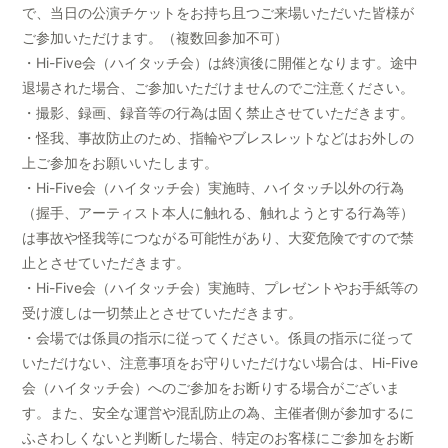
で、当日の公演チケットをお持ち且つご来場いただいた皆様が
ご参加いただけます。（複数回参加不可）
・Hi-Five会（ハイタッチ会）は終演後に開催となります。途中
退場された場合、ご参加いただけませんのでご注意ください。
・撮影、録画、録音等の行為は固く禁止させていただきます。
・怪我、事故防止のため、指輪やブレスレットなどはお外しの
上ご参加をお願いいたします。
・Hi-Five会（ハイタッチ会）実施時、ハイタッチ以外の行為
（握手、アーティスト本人に触れる、触れようとする行為等）
は事故や怪我等につながる可能性があり、大変危険ですので禁
止とさせていただきます。
・Hi-Five会（ハイタッチ会）実施時、プレゼントやお手紙等の
受け渡しは一切禁止とさせていただきます。
・会場では係員の指示に従ってください。係員の指示に従って
いただけない、注意事項をお守りいただけない場合は、Hi-Five
会（ハイタッチ会）へのご参加をお断りする場合がございま
す。また、安全な運営や混乱防止の為、主催者側が参加するに
ふさわしくないと判断した場合、特定のお客様にご参加をお断