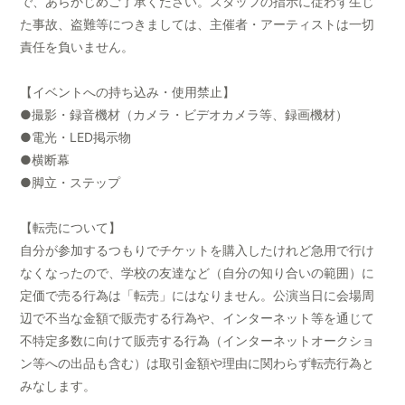
で、あらかじめご了承ください。スタッフの指示に従わず生じ
た事故、盗難等につきましては、主催者・アーティストは一切
責任を負いません。
【イベントへの持ち込み・使用禁止】
●撮影・録音機材（カメラ・ビデオカメラ等、録画機材）
●電光・LED掲示物
●横断幕
●脚立・ステップ
【転売について】
自分が参加するつもりでチケットを購入したけれど急用で行け
なくなったので、学校の友達など（自分の知り合いの範囲）に
定価で売る行為は「転売」にはなりません。公演当日に会場周
辺で不当な金額で販売する行為や、インターネット等を通じて
不特定多数に向けて販売する行為（インターネットオークショ
ン等への出品も含む）は取引金額や理由に関わらず転売行為と
みなします。