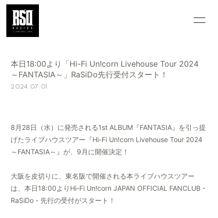
HOME
INFORMATION
本日18:00より「Hi-Fi Un!corn Livehouse Tour 2024
GALLERY
MOVIE/VOICE
～FANTASIA～」RaSiDo先行受付スタート！
2024.07.01
Q&A
WALLPAPER
MAGAZINE
SPECIAL
8月28日（水）に発売される1st ALBUM『FANTASIA』を引っ提
OFFICIAL
げたライブハウスツアー『Hi-Fi Un!corn Livehouse Tour 2024
WEBSITE
～FANTASIA～』が、9月に開催決定！
大阪を皮切りに、東名阪で開催される本ライブハウスツアー
は、本日18:00よりHi-Fi Un!corn JAPAN OFFICIAL FANCLUB -
RaSiDo - 先行の受付がスタート！
会員登録
ログイン