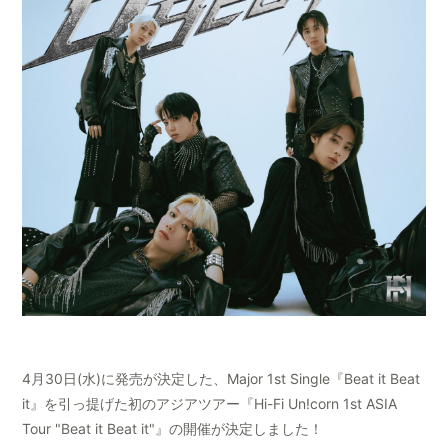
4月30日(水)に発売が決定した、Major 1st Single『Beat it Beat
it』を引っ提げた初のアジアツアー『Hi-Fi Un!corn 1st ASIA
Tour "Beat it Beat it"』の開催が決定しました！