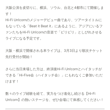
大阪公演を皮切りに、横浜、ソウル、台北と4都市にて開催しま
す！
Hi-Fi Un!cornのメジャーデビュー曲であり、ツアータイトルに
もなっている「Beat it Beat it」にあるように、アジアにいるフ
ァンたちをHi-Fi Un!cornの音楽で「ビリビリ」としびれさせる
ライブになる予定です。
大阪・横浜で開催される本ライブは、3月3日より順次チケット
先行受付が開始！
さらに当日来場した方は、終演後Hi-Fi Un!cornとハイタッチが
できる「Hi-Five会（ハイタッチ会）」にもれなくご参加いただ
けます！
数々のライブ経験を経て、実力をつけ進化し続ける【Hi-Fi
Un!corn】の熱いステージを、ぜひ会場にて体感してください！