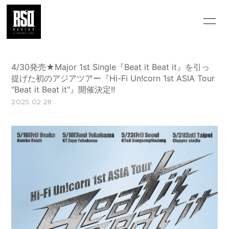
HOME
INFORMATION
4/30発売★Major 1st Single『Beat it Beat it』を引っ
GALLERY
MOVIE/VOICE
提げた初のアジアツアー『Hi-Fi Un!corn 1st ASIA Tour
"Beat it Beat it"』開催決定!!
Q&A
WALLPAPER
2025.02.28
MAGAZINE
SPECIAL
OFFICIAL
WEBSITE
会員登録
ログイン