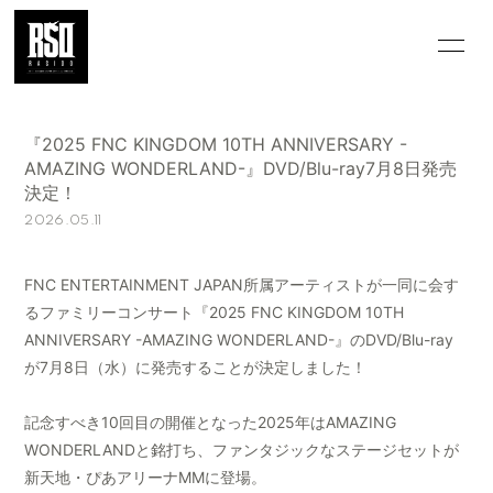
HOME
INFORMATION
『2025 FNC KINGDOM 10TH ANNIVERSARY -
GALLERY
MOVIE/VOICE
AMAZING WONDERLAND-』DVD/Blu-ray7月8日発売
決定！
Q&A
WALLPAPER
2026.05.11
MAGAZINE
SPECIAL
FNC ENTERTAINMENT JAPAN所属アーティストが一同に会す
OFFICIAL
るファミリーコンサート『2025 FNC KINGDOM 10TH
WEBSITE
ANNIVERSARY -AMAZING WONDERLAND-』のDVD/Blu-ray
が7月8日（水）に発売することが決定しました！
記念すべき10回目の開催となった2025年はAMAZING
WONDERLANDと銘打ち、ファンタジックなステージセットが
会員登録
ログイン
新天地・ぴあアリーナMMに登場。