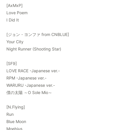
[AxMxP]
Love Poem
I Did It
[ジョン・ヨンファ from CNBLUE]
Your City
Night Runner (Shooting Star)
[SF9]
LOVE RACE -Japanese ver.-
RPM -Japanese ver.-
WARURU -Japanese ver.-
僕の太陽 ～O Sole Mio～
[N.Flying]
Run
Blue Moon
Moebius