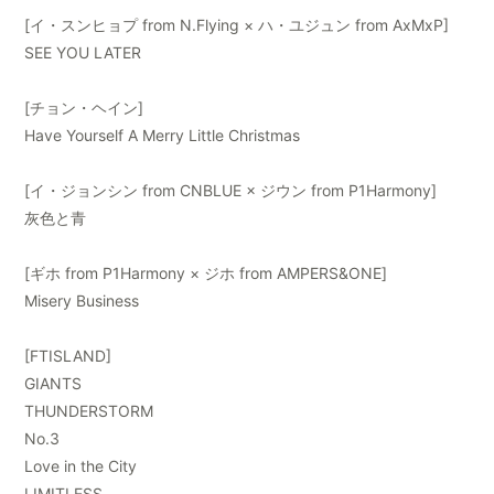
[イ・スンヒョプ from N.Flying × ハ・ユジュン from AxMxP]
SEE YOU LATER
[チョン・ヘイン]
Have Yourself A Merry Little Christmas
[イ・ジョンシン from CNBLUE × ジウン from P1Harmony]
灰色と青
[ギホ from P1Harmony × ジホ from AMPERS&ONE]
Misery Business
[FTISLAND]
GIANTS
THUNDERSTORM
No.3
Love in the City
LIMITLESS