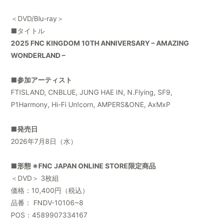
＜DVD/Blu-ray＞
■タイトル
2025 FNC KINGDOM 10TH ANNIVERSARY – AMAZING
WONDERLAND –
■参加アーティスト
FTISLAND, CNBLUE, JUNG HAE IN, N.Flying, SF9,
P1Harmony, Hi-Fi Un!corn, AMPERS&ONE, AxMxP
■発売日
2026年7月8日（水）
■形態 ※FNC JAPAN ONLINE STORE限定商品
＜DVD＞ 3枚組
価格：10,400円（税込）
品番： FNDV-10106~8
POS：4589907334167