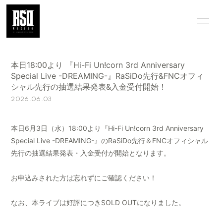
HOME
INFORMATION
本日18:00より 『Hi-Fi Un!corn 3rd Anniversary
GALLERY
MOVIE/VOICE
Special Live -DREAMING-』RaSiDo先行&FNCオフィ
シャル先行の抽選結果発表&入金受付開始！
Q&A
WALLPAPER
2026.06.03
MAGAZINE
SPECIAL
本日6月3日（水）18:00より『Hi-Fi Un!corn 3rd Anniversary
OFFICIAL
Special Live -DREAMING-』のRaSiDo先行＆FNCオフィシャル
WEBSITE
先行の抽選結果発表・入金受付が開始となります。
お申込みされた方は忘れずにご確認ください！
なお、本ライブは好評につきSOLD OUTになりました。
会員登録
ログイン